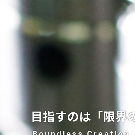
目指すのは「限界
Boundless Creation