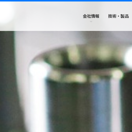
会社情報
技術・製品